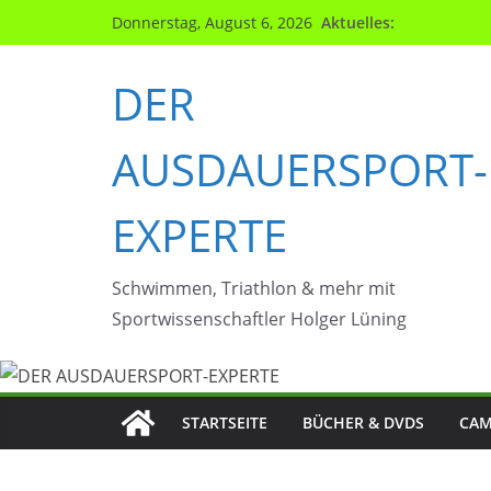
Zum
Aktuelles:
Donnerstag, August 6, 2026
Inhalt
springen
DER
AUSDAUERSPORT-
EXPERTE
Schwimmen, Triathlon & mehr mit
Sportwissenschaftler Holger Lüning
STARTSEITE
BÜCHER & DVDS
CAM