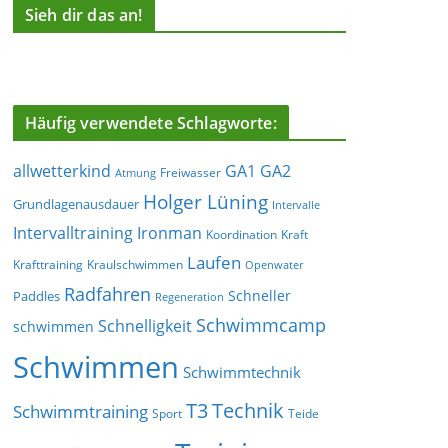
Sieh dir das an!
Häufig verwendete Schlagworte:
allwetterkind
GA1
GA2
Freiwasser
Atmung
Holger Lüning
Grundlagenausdauer
Intervalle
Ironman
Intervalltraining
Koordination
Kraft
Laufen
Krafttraining
Kraulschwimmen
Openwater
Radfahren
Schneller
Paddles
Regeneration
Schwimmcamp
Schnelligkeit
schwimmen
Schwimmen
Schwimmtechnik
T3
Technik
Schwimmtraining
Sport
Teide