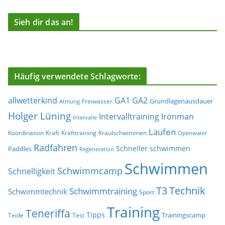
Sieh dir das an!
Häufig verwendete Schlagworte:
allwetterkind
GA1
GA2
Grundlagenausdauer
Freiwasser
Atmung
Holger Lüning
Ironman
Intervalltraining
Intervalle
Laufen
Koordination
Kraft
Krafttraining
Kraulschwimmen
Openwater
Radfahren
Schneller schwimmen
Paddles
Regeneration
Schwimmen
Schwimmcamp
Schnelligkeit
T3
Technik
Schwimmtraining
Schwimmtechnik
Sport
Training
Teneriffa
Tipps
Trainingscamp
Teide
Test