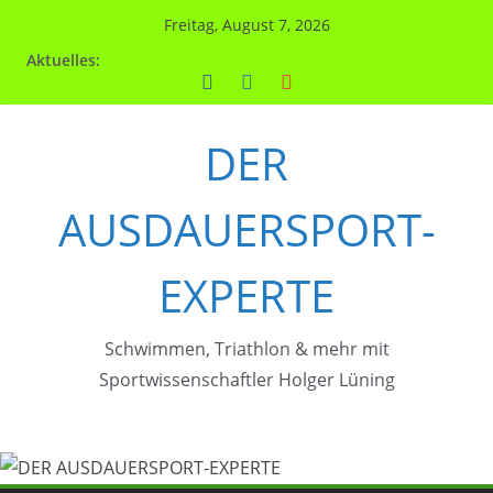
Zum
Freitag, August 7, 2026
Inhalt
Aktuelles:
springen
DER
AUSDAUERSPORT-
EXPERTE
Schwimmen, Triathlon & mehr mit
Sportwissenschaftler Holger Lüning