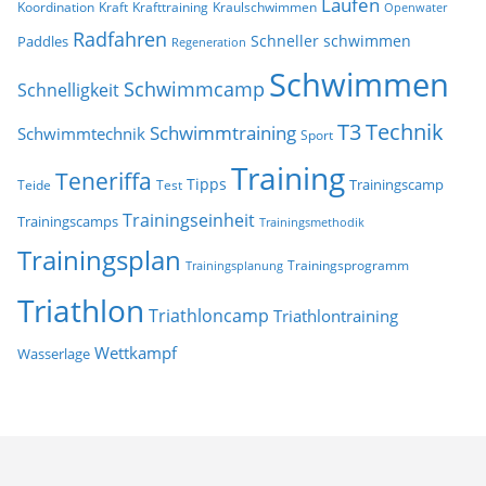
Laufen
Koordination
Kraft
Krafttraining
Kraulschwimmen
Openwater
Radfahren
Schneller schwimmen
Paddles
Regeneration
Schwimmen
Schwimmcamp
Schnelligkeit
T3
Technik
Schwimmtraining
Schwimmtechnik
Sport
Training
Teneriffa
Tipps
Trainingscamp
Teide
Test
Trainingseinheit
Trainingscamps
Trainingsmethodik
Trainingsplan
Trainingsprogramm
Trainingsplanung
Triathlon
Triathloncamp
Triathlontraining
Wettkampf
Wasserlage