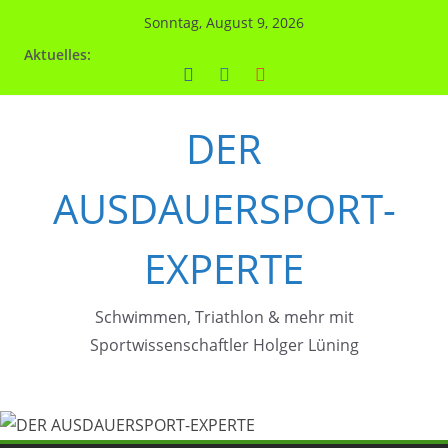
Zum
Sonntag, August 9, 2026
Inhalt
Aktuelles:
springen
DER
AUSDAUERSPORT-
EXPERTE
Schwimmen, Triathlon & mehr mit
Sportwissenschaftler Holger Lüning