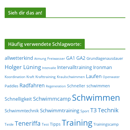
Sieh dir das an!
Häufig verwendete Schlagworte:
allwetterkind
GA1
GA2
Grundlagenausdauer
Freiwasser
Atmung
Holger Lüning
Ironman
Intervalltraining
Intervalle
Laufen
Koordination
Kraft
Krafttraining
Kraulschwimmen
Openwater
Radfahren
Schneller schwimmen
Paddles
Regeneration
Schwimmen
Schwimmcamp
Schnelligkeit
T3
Technik
Schwimmtraining
Schwimmtechnik
Sport
Training
Teneriffa
Tipps
Trainingscamp
Teide
Test