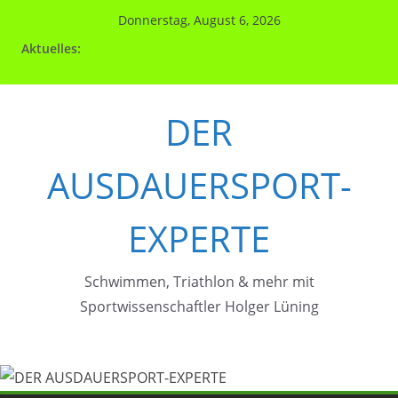
Zum
Donnerstag, August 6, 2026
Inhalt
Aktuelles:
springen
DER
AUSDAUERSPORT-
EXPERTE
Schwimmen, Triathlon & mehr mit
Sportwissenschaftler Holger Lüning