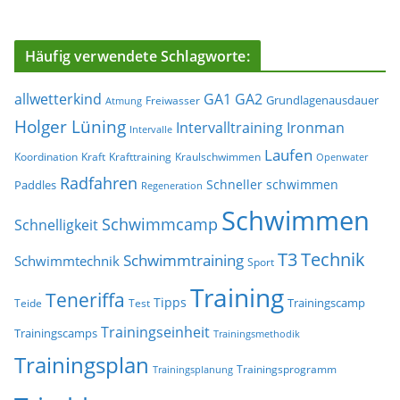
Häufig verwendete Schlagworte:
allwetterkind
GA1
GA2
Grundlagenausdauer
Freiwasser
Atmung
Holger Lüning
Ironman
Intervalltraining
Intervalle
Laufen
Koordination
Kraft
Krafttraining
Kraulschwimmen
Openwater
Radfahren
Schneller schwimmen
Paddles
Regeneration
Schwimmen
Schwimmcamp
Schnelligkeit
T3
Technik
Schwimmtraining
Schwimmtechnik
Sport
Training
Teneriffa
Tipps
Trainingscamp
Teide
Test
Trainingseinheit
Trainingscamps
Trainingsmethodik
Trainingsplan
Trainingsprogramm
Trainingsplanung