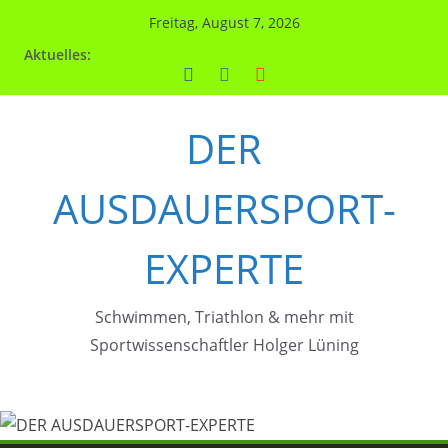
Zum
Freitag, August 7, 2026
Inhalt
Aktuelles:
springen
DER
AUSDAUERSPORT-
EXPERTE
Schwimmen, Triathlon & mehr mit
Sportwissenschaftler Holger Lüning