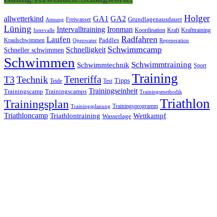
Holger
allwetterkind
GA1
GA2
Grundlagenausdauer
Freiwasser
Atmung
Lüning
Ironman
Intervalltraining
Kraft
Krafttraining
Koordination
Intervalle
Laufen
Radfahren
Kraulschwimmen
Paddles
Openwater
Regeneration
Schwimmcamp
Schnelligkeit
Schneller schwimmen
Schwimmen
Schwimmtraining
Schwimmtechnik
Sport
Training
Teneriffa
T3
Technik
Tipps
Teide
Test
Trainingseinheit
Trainingscamp
Trainingscamps
Trainingsmethodik
Triathlon
Trainingsplan
Trainingsprogramm
Trainingsplanung
Triathloncamp
Triathlontraining
Wettkampf
Wasserlage