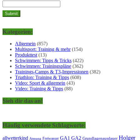
Kategorien:
Allgemein
(857)
Multisport: Training & mehr
(154)
Produkttest
(13)
Schwimmen: Tipps & Tricks
(422)
Schwimmen: Trainingspläne
(362)
Trainings-Camps & T3-Impressionen
(382)
Triathlon: Training & Tipps
(608)
Video: Sport & allgemein
(43)
Video: Training & Tipps
(88)
Sieh dir das an!
Häufig verwendete Schlagworte:
Holger
allwetterkind
GA1
GA2
Grundlagenausdauer
Freiwasser
Atmung