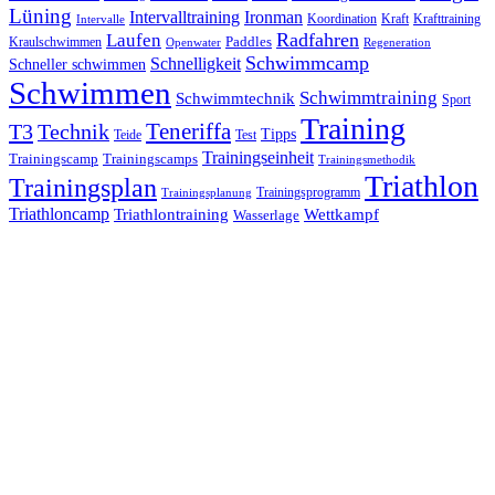
Lüning
Ironman
Intervalltraining
Kraft
Krafttraining
Koordination
Intervalle
Laufen
Radfahren
Kraulschwimmen
Paddles
Openwater
Regeneration
Schwimmcamp
Schnelligkeit
Schneller schwimmen
Schwimmen
Schwimmtraining
Schwimmtechnik
Sport
Training
Teneriffa
T3
Technik
Tipps
Teide
Test
Trainingseinheit
Trainingscamp
Trainingscamps
Trainingsmethodik
Triathlon
Trainingsplan
Trainingsprogramm
Trainingsplanung
Triathloncamp
Triathlontraining
Wettkampf
Wasserlage