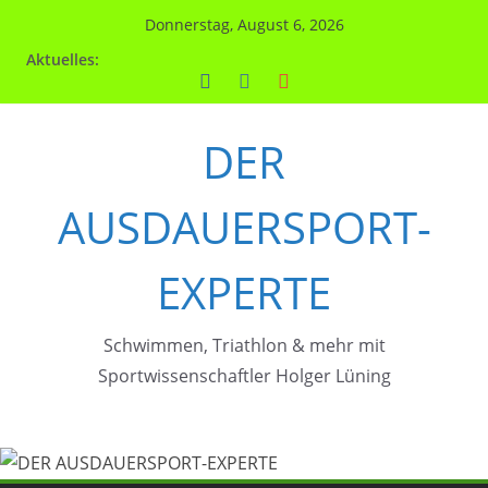
Zum
Donnerstag, August 6, 2026
Inhalt
Aktuelles:
springen
DER
AUSDAUERSPORT-
EXPERTE
Schwimmen, Triathlon & mehr mit
Sportwissenschaftler Holger Lüning