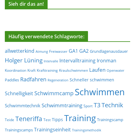
Sieh dir das an!
Häufig verwendete Schlagworte:
allwetterkind
GA1
GA2
Grundlagenausdauer
Freiwasser
Atmung
Holger Lüning
Ironman
Intervalltraining
Intervalle
Laufen
Koordination
Kraft
Krafttraining
Kraulschwimmen
Openwater
Radfahren
Schneller schwimmen
Paddles
Regeneration
Schwimmen
Schwimmcamp
Schnelligkeit
T3
Technik
Schwimmtraining
Schwimmtechnik
Sport
Training
Teneriffa
Tipps
Trainingscamp
Teide
Test
Trainingseinheit
Trainingscamps
Trainingsmethodik