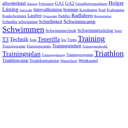
Holger
allwetterkind
GA1
GA2
Grundlagenausdauer
Freiwasser
Atmung
Lüning
Ironman
Intervalltraining
Kraft
Krafttraining
Koordination
Intervalle
Laufen
Radfahren
Kraulschwimmen
Paddles
Openwater
Regeneration
Schwimmcamp
Schnelligkeit
Schneller schwimmen
Schwimmen
Schwimmtraining
Schwimmtechnik
Sport
Training
Teneriffa
T3
Technik
Tipps
Teide
Test
Trainingseinheit
Trainingscamp
Trainingscamps
Trainingsmethodik
Triathlon
Trainingsplan
Trainingsprogramm
Trainingsplanung
Triathloncamp
Triathlontraining
Wettkampf
Wasserlage