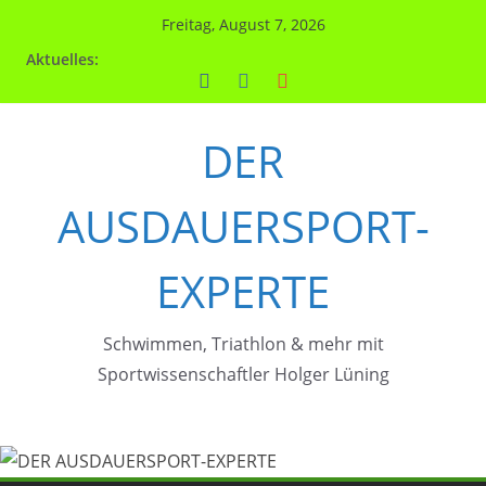
Zum
Freitag, August 7, 2026
Inhalt
Aktuelles:
springen
DER
AUSDAUERSPORT-
EXPERTE
Schwimmen, Triathlon & mehr mit
Sportwissenschaftler Holger Lüning