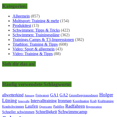
Kategorien:
Allgemein
(857)
Multisport: Training & mehr
(154)
Produkttest
(13)
Schwimmen: Tipps & Tricks
(422)
Schwimmen: Trainingspläne
(362)
Trainings-Camps & T3-Impressionen
(382)
Triathlon: Training & Tipps
(608)
Video: Sport & allgemein
(43)
Video: Training & Tipps
(88)
Sieh dir das an!
Häufig verwendete Schlagworte:
Holger
allwetterkind
GA1
GA2
Grundlagenausdauer
Freiwasser
Atmung
Lüning
Ironman
Intervalltraining
Kraft
Krafttraining
Koordination
Intervalle
Laufen
Radfahren
Kraulschwimmen
Paddles
Openwater
Regeneration
Schwimmcamp
Schnelligkeit
Schneller schwimmen