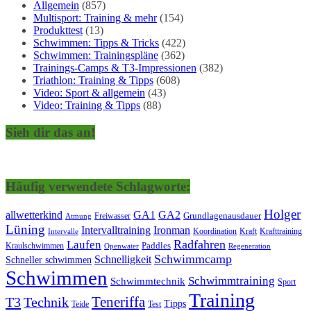
Allgemein
(857)
Multisport: Training & mehr
(154)
Produkttest
(13)
Schwimmen: Tipps & Tricks
(422)
Schwimmen: Trainingspläne
(362)
Trainings-Camps & T3-Impressionen
(382)
Triathlon: Training & Tipps
(608)
Video: Sport & allgemein
(43)
Video: Training & Tipps
(88)
Sieh dir das an!
Häufig verwendete Schlagworte:
Holger
allwetterkind
GA1
GA2
Grundlagenausdauer
Freiwasser
Atmung
Lüning
Ironman
Intervalltraining
Kraft
Krafttraining
Koordination
Intervalle
Laufen
Radfahren
Kraulschwimmen
Paddles
Openwater
Regeneration
Schwimmcamp
Schnelligkeit
Schneller schwimmen
Schwimmen
Schwimmtraining
Schwimmtechnik
Sport
Training
Teneriffa
T3
Technik
Tipps
Teide
Test