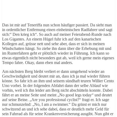
Das ist mir auf Teneriffa nun schon häufiger passiert. Da sieht man
in ordentlicher Entfernung einen einheimischen Radfahrer und sagt
sich:“ Den krieg ich“. So auch auf meiner Feierabend-Runde nach
Los Gigantes. An einem Hügel fuhr ich auf den kanarischen
Kollegen auf, grüsse nett und sehe aber, dass er sich in meinen
Windschatten hängt. So ziehe ihn dann über die Erhebung mit und
im Runterfahren geht er plötzlich wieder in Führung. Ich kann so
etwas eigentlich nicht besonders gut ab, weil ich gerne mein eigenes
Tempo fahre. Okay, dann eben mal anders.
Am nächsten Berg bleibt verliert er dann umgehend wieder an
Geschwindigkeit und deutet mir an, dass ich ja mal wieder führen
könne. So fahr ich an ihm und seinem sündhaft teuren Willier Cento
Uno vorbei. In der folgenden Abfahrt dann der selbe Ablauf wie
vorhin, weil ich ihn leider am Berg nicht abschütteln konnte. Dabei
fährt er an meine Seite und meint „No good legs today“ und deutet
auf seine Beine. „Are you professional cyclist?“ fragt er. Ich sage
nur schmunzelnd: „No, I am a swimmer.“ Da grinst er mich nur
schwitzend an und ich sehe dabei, dass er deutlich mehr Geld für
sein Fahrrad als für seine Krankenversicherung ausgibt. Nun gibt er