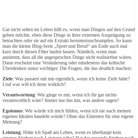
Gar nicht selten im Leben hilft es, wenn man Dingen auf den Grund
gehen möchte, eben diese Dinge in ihrer extremen Ausprägung zu
betrachten oder sie auf ein Extrakt herunterzuschrumpfen. So kann
man die kleine Blog-Serie „Sport und Beruf“ am Ende auch mal
kurz durch diesen Filter laufen lassen. Nämlich, wenn man
annimmt, dass all die angesprochen Dinge nicht realisierbar wären.
Dann erscheint eine Veränderung oder mindestens das kritische
Überdenken umso wichtiger. Die Fragen, die das deutlich machen:
Ziele
: Was passiert mit mir eigentlich, wenn ich keine Ziele hätte?
Und was will ich denn wirklich?
Verantwortung
: Wie ginge es mir, wenn ich für gar nichts
verantwortlich wäre? Immer nur das tun, was andere sagen?
Egoismus
: Wie würde ich mich fühlen, wenn ich nie nach meinen
eigenen Idealen handeln würde? Ohne das Eintreten für eine eigene
Meinung?
Leistung
: Hätte ich Spaß am Leben, wenn es überhaupt kein
eigenes Streben nach Leistung gäbe? Hat das gesunde Streben nach