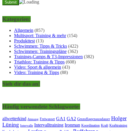
Kategorien:
Allgemein
(857)
Multisport: Training & mehr
(154)
Produkttest
(13)
Schwimmen: Tipps & Tricks
(422)
Schwimmen: Trainingspläne
(362)
Trainings-Camps & T3-Impressionen
(382)
Triathlon: Training & Tipps
(608)
Video: Sport & allgemein
(43)
Video: Training & Tipps
(88)
Sieh dir das an!
Häufig verwendete Schlagworte:
Holger
allwetterkind
GA1
GA2
Grundlagenausdauer
Freiwasser
Atmung
Lüning
Ironman
Intervalltraining
Kraft
Krafttraining
Koordination
Intervalle