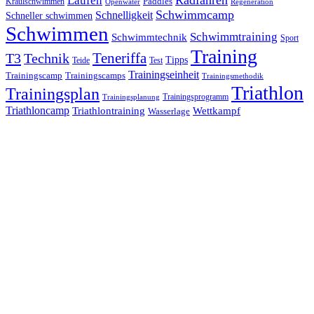
Laufen
Radfahren
Kraulschwimmen
Paddles
Openwater
Regeneration
Schwimmcamp
Schnelligkeit
Schneller schwimmen
Schwimmen
Schwimmtraining
Schwimmtechnik
Sport
Training
Teneriffa
T3
Technik
Tipps
Teide
Test
Trainingseinheit
Trainingscamp
Trainingscamps
Trainingsmethodik
Triathlon
Trainingsplan
Trainingsprogramm
Trainingsplanung
Triathloncamp
Triathlontraining
Wettkampf
Wasserlage