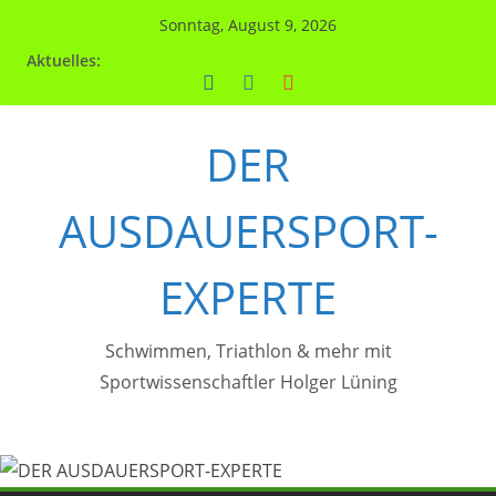
Zum
Sonntag, August 9, 2026
Inhalt
Aktuelles:
springen
DER
AUSDAUERSPORT-
EXPERTE
Schwimmen, Triathlon & mehr mit
Sportwissenschaftler Holger Lüning