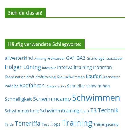
Sieh dir das an!
Häufig verwendete Schlagworte:
allwetterkind
GA1
GA2
Grundlagenausdauer
Freiwasser
Atmung
Holger Lüning
Ironman
Intervalltraining
Intervalle
Laufen
Koordination
Kraft
Krafttraining
Kraulschwimmen
Openwater
Radfahren
Schneller schwimmen
Paddles
Regeneration
Schwimmen
Schwimmcamp
Schnelligkeit
T3
Technik
Schwimmtraining
Schwimmtechnik
Sport
Training
Teneriffa
Tipps
Trainingscamp
Teide
Test