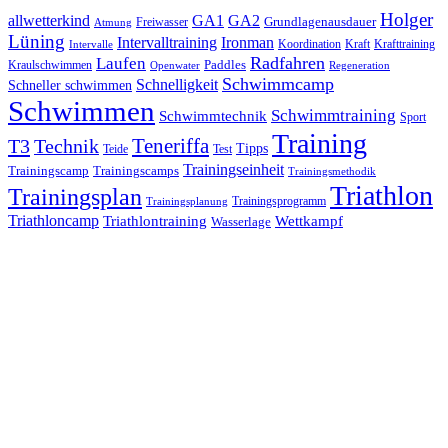
Holger
allwetterkind
GA1
GA2
Grundlagenausdauer
Freiwasser
Atmung
Lüning
Ironman
Intervalltraining
Kraft
Krafttraining
Koordination
Intervalle
Laufen
Radfahren
Kraulschwimmen
Paddles
Openwater
Regeneration
Schwimmcamp
Schnelligkeit
Schneller schwimmen
Schwimmen
Schwimmtraining
Schwimmtechnik
Sport
Training
Teneriffa
T3
Technik
Tipps
Teide
Test
Trainingseinheit
Trainingscamp
Trainingscamps
Trainingsmethodik
Triathlon
Trainingsplan
Trainingsprogramm
Trainingsplanung
Triathloncamp
Triathlontraining
Wettkampf
Wasserlage