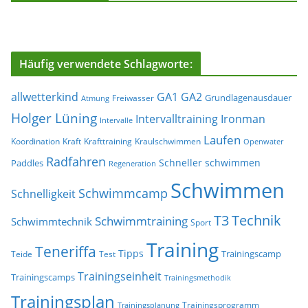
Häufig verwendete Schlagworte:
allwetterkind
GA1
GA2
Grundlagenausdauer
Freiwasser
Atmung
Holger Lüning
Ironman
Intervalltraining
Intervalle
Laufen
Koordination
Kraft
Krafttraining
Kraulschwimmen
Openwater
Radfahren
Schneller schwimmen
Paddles
Regeneration
Schwimmen
Schwimmcamp
Schnelligkeit
T3
Technik
Schwimmtraining
Schwimmtechnik
Sport
Training
Teneriffa
Tipps
Trainingscamp
Teide
Test
Trainingseinheit
Trainingscamps
Trainingsmethodik
Trainingsplan
Trainingsprogramm
Trainingsplanung