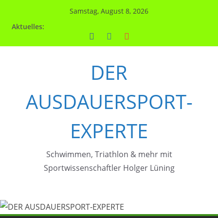
Zum
Samstag, August 8, 2026
Inhalt
Aktuelles:
springen
DER
AUSDAUERSPORT-
EXPERTE
Schwimmen, Triathlon & mehr mit
Sportwissenschaftler Holger Lüning