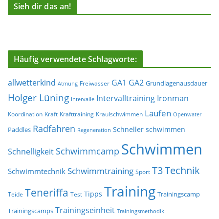
Sieh dir das an!
Häufig verwendete Schlagworte:
allwetterkind
GA1
GA2
Grundlagenausdauer
Freiwasser
Atmung
Holger Lüning
Ironman
Intervalltraining
Intervalle
Laufen
Koordination
Kraft
Krafttraining
Kraulschwimmen
Openwater
Radfahren
Schneller schwimmen
Paddles
Regeneration
Schwimmen
Schwimmcamp
Schnelligkeit
T3
Technik
Schwimmtraining
Schwimmtechnik
Sport
Training
Teneriffa
Tipps
Trainingscamp
Teide
Test
Trainingseinheit
Trainingscamps
Trainingsmethodik