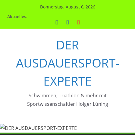
Zum
Donnerstag, August 6, 2026
Inhalt
Aktuelles:
springen
DER
AUSDAUERSPORT-
EXPERTE
Schwimmen, Triathlon & mehr mit
Sportwissenschaftler Holger Lüning