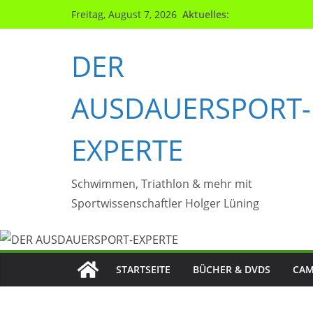
Zum
Aktuelles:
Freitag, August 7, 2026
Inhalt
springen
DER
AUSDAUERSPORT-
EXPERTE
Schwimmen, Triathlon & mehr mit
Sportwissenschaftler Holger Lüning
STARTSEITE
BÜCHER & DVDS
CAM