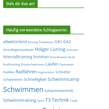
Sieh dir das an!
Häufig verwendete Schlagworte:
allwetterkind
GA1
GA2
Freiwasser
Atmung
Holger Lüning
Grundlagenausdauer
Intervalle
Ironman
Intervalltraining
Koordination
Kraft
Laufen
Krafttraining
Kraulschwimmen
Openwater
Radfahren
Schneller
Paddles
Regeneration
Schwimmcamp
Schnelligkeit
schwimmen
Schwimmen
Schwimmtechnik
T3
Technik
Schwimmtraining
Sport
Teide