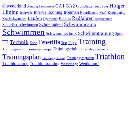
Holger
allwetterkind
GA1
GA2
Grundlagenausdauer
Freiwasser
Atmung
Lüning
Ironman
Intervalltraining
Kraft
Krafttraining
Koordination
Intervalle
Laufen
Radfahren
Kraulschwimmen
Paddles
Openwater
Regeneration
Schwimmcamp
Schnelligkeit
Schneller schwimmen
Schwimmen
Schwimmtraining
Schwimmtechnik
Sport
Training
Teneriffa
T3
Technik
Tipps
Teide
Test
Trainingseinheit
Trainingscamp
Trainingscamps
Trainingsmethodik
Triathlon
Trainingsplan
Trainingsprogramm
Trainingsplanung
Triathloncamp
Triathlontraining
Wettkampf
Wasserlage