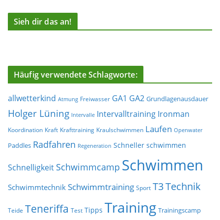
Sieh dir das an!
Häufig verwendete Schlagworte:
allwetterkind
GA1
GA2
Grundlagenausdauer
Freiwasser
Atmung
Holger Lüning
Ironman
Intervalltraining
Intervalle
Laufen
Koordination
Kraft
Krafttraining
Kraulschwimmen
Openwater
Radfahren
Schneller schwimmen
Paddles
Regeneration
Schwimmen
Schwimmcamp
Schnelligkeit
T3
Technik
Schwimmtraining
Schwimmtechnik
Sport
Training
Teneriffa
Tipps
Trainingscamp
Teide
Test