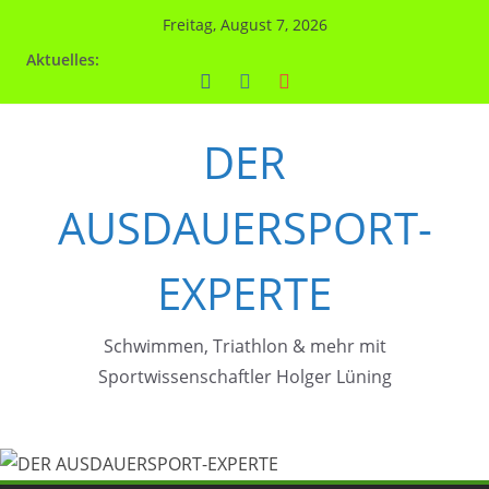
Zum
Freitag, August 7, 2026
Inhalt
Aktuelles:
springen
DER
AUSDAUERSPORT-
EXPERTE
Schwimmen, Triathlon & mehr mit
Sportwissenschaftler Holger Lüning