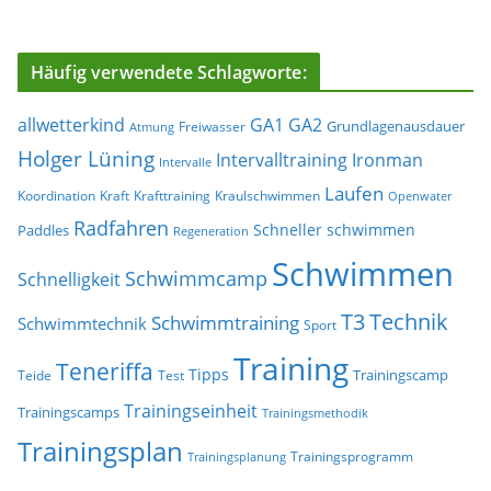
Häufig verwendete Schlagworte:
allwetterkind
GA1
GA2
Grundlagenausdauer
Freiwasser
Atmung
Holger Lüning
Ironman
Intervalltraining
Intervalle
Laufen
Koordination
Kraft
Krafttraining
Kraulschwimmen
Openwater
Radfahren
Schneller schwimmen
Paddles
Regeneration
Schwimmen
Schwimmcamp
Schnelligkeit
T3
Technik
Schwimmtraining
Schwimmtechnik
Sport
Training
Teneriffa
Tipps
Trainingscamp
Teide
Test
Trainingseinheit
Trainingscamps
Trainingsmethodik
Trainingsplan
Trainingsprogramm
Trainingsplanung