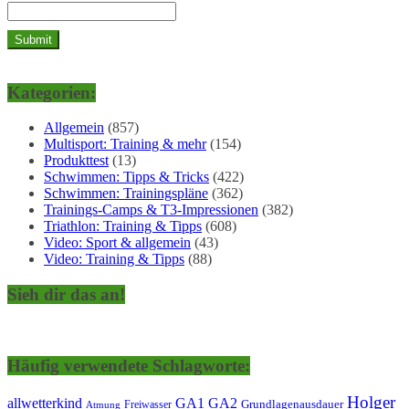
Kategorien:
Allgemein
(857)
Multisport: Training & mehr
(154)
Produkttest
(13)
Schwimmen: Tipps & Tricks
(422)
Schwimmen: Trainingspläne
(362)
Trainings-Camps & T3-Impressionen
(382)
Triathlon: Training & Tipps
(608)
Video: Sport & allgemein
(43)
Video: Training & Tipps
(88)
Sieh dir das an!
Häufig verwendete Schlagworte:
Holger
allwetterkind
GA1
GA2
Grundlagenausdauer
Freiwasser
Atmung