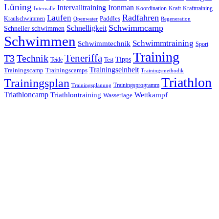
Lüning
Ironman
Intervalltraining
Kraft
Krafttraining
Koordination
Intervalle
Laufen
Radfahren
Kraulschwimmen
Paddles
Openwater
Regeneration
Schwimmcamp
Schnelligkeit
Schneller schwimmen
Schwimmen
Schwimmtraining
Schwimmtechnik
Sport
Training
Teneriffa
T3
Technik
Tipps
Teide
Test
Trainingseinheit
Trainingscamp
Trainingscamps
Trainingsmethodik
Triathlon
Trainingsplan
Trainingsprogramm
Trainingsplanung
Triathloncamp
Triathlontraining
Wettkampf
Wasserlage