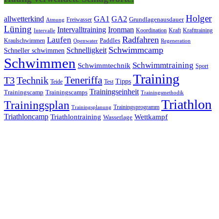
Holger
allwetterkind
GA1
GA2
Grundlagenausdauer
Freiwasser
Atmung
Lüning
Ironman
Intervalltraining
Kraft
Krafttraining
Koordination
Intervalle
Laufen
Radfahren
Kraulschwimmen
Paddles
Openwater
Regeneration
Schwimmcamp
Schnelligkeit
Schneller schwimmen
Schwimmen
Schwimmtraining
Schwimmtechnik
Sport
Training
Teneriffa
T3
Technik
Tipps
Teide
Test
Trainingseinheit
Trainingscamp
Trainingscamps
Trainingsmethodik
Triathlon
Trainingsplan
Trainingsprogramm
Trainingsplanung
Triathloncamp
Triathlontraining
Wettkampf
Wasserlage