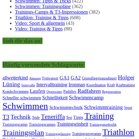
Schwimmen: Tipps & Tricks
(422)
Schwimmen: Trainingspläne
(362)
Trainings-Camps & T3-Impressionen
(382)
Triathlon: Training & Tipps
(608)
Video: Sport & allgemein
(43)
Video: Training & Tipps
(88)
Sieh dir das an!
Häufig verwendete Schlagworte:
Holger
allwetterkind
GA1
GA2
Grundlagenausdauer
Freiwasser
Atmung
Lüning
Ironman
Intervalltraining
Kraft
Krafttraining
Koordination
Intervalle
Laufen
Radfahren
Kraulschwimmen
Paddles
Openwater
Regeneration
Schwimmcamp
Schnelligkeit
Schneller schwimmen
Schwimmen
Schwimmtraining
Schwimmtechnik
Sport
Training
Teneriffa
T3
Technik
Tipps
Teide
Test
Trainingseinheit
Trainingscamp
Trainingscamps
Trainingsmethodik
Triathlon
Trainingsplan
Trainingsprogramm
Trainingsplanung