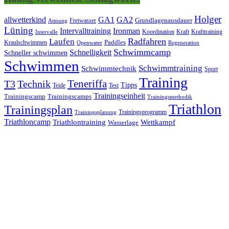
Holger
allwetterkind
GA1
GA2
Grundlagenausdauer
Freiwasser
Atmung
Lüning
Ironman
Intervalltraining
Kraft
Krafttraining
Koordination
Intervalle
Laufen
Radfahren
Kraulschwimmen
Paddles
Openwater
Regeneration
Schwimmcamp
Schnelligkeit
Schneller schwimmen
Schwimmen
Schwimmtraining
Schwimmtechnik
Sport
Training
Teneriffa
T3
Technik
Tipps
Teide
Test
Trainingseinheit
Trainingscamp
Trainingscamps
Trainingsmethodik
Triathlon
Trainingsplan
Trainingsprogramm
Trainingsplanung
Triathloncamp
Triathlontraining
Wettkampf
Wasserlage