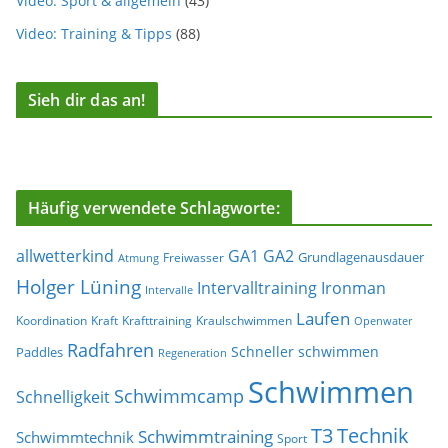
Video: Sport & allgemein
(43)
Video: Training & Tipps
(88)
Sieh dir das an!
Häufig verwendete Schlagworte:
allwetterkind
GA1
GA2
Grundlagenausdauer
Freiwasser
Atmung
Holger Lüning
Ironman
Intervalltraining
Intervalle
Laufen
Koordination
Kraft
Krafttraining
Kraulschwimmen
Openwater
Radfahren
Schneller schwimmen
Paddles
Regeneration
Schwimmen
Schwimmcamp
Schnelligkeit
T3
Technik
Schwimmtraining
Schwimmtechnik
Sport