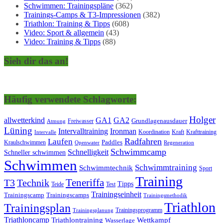
Schwimmen: Trainingspläne
(362)
Trainings-Camps & T3-Impressionen
(382)
Triathlon: Training & Tipps
(608)
Video: Sport & allgemein
(43)
Video: Training & Tipps
(88)
Sieh dir das an!
Häufig verwendete Schlagworte:
Holger
allwetterkind
GA1
GA2
Grundlagenausdauer
Freiwasser
Atmung
Lüning
Ironman
Intervalltraining
Kraft
Krafttraining
Koordination
Intervalle
Laufen
Radfahren
Kraulschwimmen
Paddles
Openwater
Regeneration
Schwimmcamp
Schnelligkeit
Schneller schwimmen
Schwimmen
Schwimmtraining
Schwimmtechnik
Sport
Training
Teneriffa
T3
Technik
Tipps
Teide
Test
Trainingseinheit
Trainingscamp
Trainingscamps
Trainingsmethodik
Triathlon
Trainingsplan
Trainingsprogramm
Trainingsplanung
Triathloncamp
Triathlontraining
Wettkampf
Wasserlage