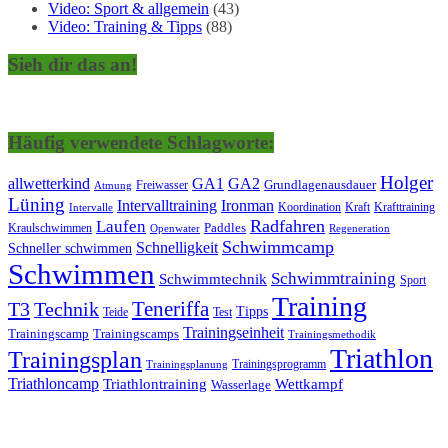
Video: Sport & allgemein
(43)
Video: Training & Tipps
(88)
Sieh dir das an!
Häufig verwendete Schlagworte:
Holger
allwetterkind
GA1
GA2
Grundlagenausdauer
Freiwasser
Atmung
Lüning
Ironman
Intervalltraining
Kraft
Krafttraining
Koordination
Intervalle
Laufen
Radfahren
Kraulschwimmen
Paddles
Openwater
Regeneration
Schwimmcamp
Schnelligkeit
Schneller schwimmen
Schwimmen
Schwimmtraining
Schwimmtechnik
Sport
Training
Teneriffa
T3
Technik
Tipps
Teide
Test
Trainingseinheit
Trainingscamp
Trainingscamps
Trainingsmethodik
Triathlon
Trainingsplan
Trainingsprogramm
Trainingsplanung
Triathloncamp
Triathlontraining
Wettkampf
Wasserlage