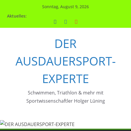
Zum
Sonntag, August 9, 2026
Inhalt
Aktuelles:
springen
DER
AUSDAUERSPORT-
EXPERTE
Schwimmen, Triathlon & mehr mit
Sportwissenschaftler Holger Lüning