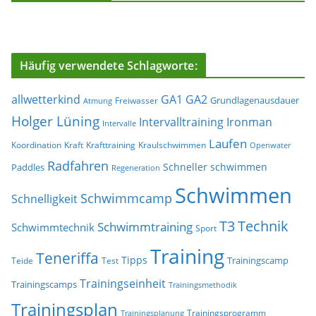
Häufig verwendete Schlagworte:
allwetterkind
GA1
GA2
Grundlagenausdauer
Freiwasser
Atmung
Holger Lüning
Ironman
Intervalltraining
Intervalle
Laufen
Koordination
Kraft
Krafttraining
Kraulschwimmen
Openwater
Radfahren
Schneller schwimmen
Paddles
Regeneration
Schwimmen
Schwimmcamp
Schnelligkeit
T3
Technik
Schwimmtraining
Schwimmtechnik
Sport
Training
Teneriffa
Tipps
Trainingscamp
Teide
Test
Trainingseinheit
Trainingscamps
Trainingsmethodik
Trainingsplan
Trainingsprogramm
Trainingsplanung