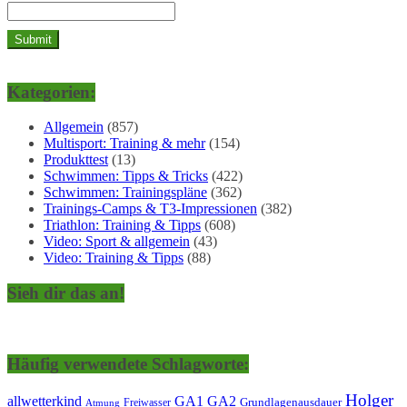
Kategorien:
Allgemein
(857)
Multisport: Training & mehr
(154)
Produkttest
(13)
Schwimmen: Tipps & Tricks
(422)
Schwimmen: Trainingspläne
(362)
Trainings-Camps & T3-Impressionen
(382)
Triathlon: Training & Tipps
(608)
Video: Sport & allgemein
(43)
Video: Training & Tipps
(88)
Sieh dir das an!
Häufig verwendete Schlagworte:
Holger
allwetterkind
GA1
GA2
Grundlagenausdauer
Freiwasser
Atmung