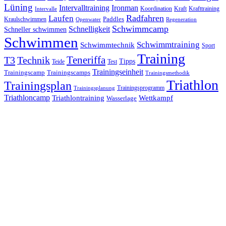
Lüning
Ironman
Intervalltraining
Kraft
Krafttraining
Koordination
Intervalle
Laufen
Radfahren
Kraulschwimmen
Paddles
Openwater
Regeneration
Schwimmcamp
Schnelligkeit
Schneller schwimmen
Schwimmen
Schwimmtraining
Schwimmtechnik
Sport
Training
Teneriffa
T3
Technik
Tipps
Teide
Test
Trainingseinheit
Trainingscamp
Trainingscamps
Trainingsmethodik
Triathlon
Trainingsplan
Trainingsprogramm
Trainingsplanung
Triathloncamp
Triathlontraining
Wettkampf
Wasserlage