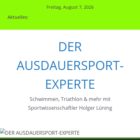
Zum
Freitag, August 7, 2026
Inhalt
Aktuelles:
springen
DER
AUSDAUERSPORT-
EXPERTE
Schwimmen, Triathlon & mehr mit
Sportwissenschaftler Holger Lüning