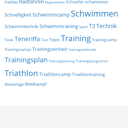
Radfahren
Schneller schwimmen
Paddles
Regeneration
Schwimmen
Schwimmcamp
Schnelligkeit
T3
Technik
Schwimmtraining
Schwimmtechnik
Sport
Training
Teneriffa
Tipps
Trainingscamp
Teide
Test
Trainingseinheit
Trainingscamps
Trainingsmethodik
Trainingsplan
Trainingsprogramm
Trainingsplanung
Triathlon
Triathloncamp
Triathlontraining
Wettkampf
Wasserlage