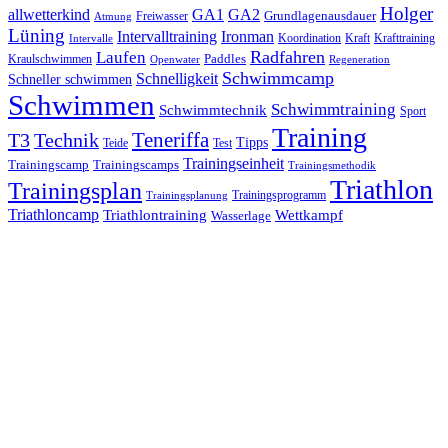
Holger
allwetterkind
GA1
GA2
Grundlagenausdauer
Freiwasser
Atmung
Lüning
Ironman
Intervalltraining
Kraft
Krafttraining
Koordination
Intervalle
Laufen
Radfahren
Kraulschwimmen
Paddles
Openwater
Regeneration
Schwimmcamp
Schnelligkeit
Schneller schwimmen
Schwimmen
Schwimmtraining
Schwimmtechnik
Sport
Training
Teneriffa
T3
Technik
Tipps
Teide
Test
Trainingseinheit
Trainingscamp
Trainingscamps
Trainingsmethodik
Triathlon
Trainingsplan
Trainingsprogramm
Trainingsplanung
Triathloncamp
Triathlontraining
Wettkampf
Wasserlage