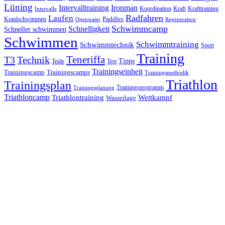
Lüning
Ironman
Intervalltraining
Kraft
Krafttraining
Koordination
Intervalle
Laufen
Radfahren
Kraulschwimmen
Paddles
Openwater
Regeneration
Schwimmcamp
Schnelligkeit
Schneller schwimmen
Schwimmen
Schwimmtraining
Schwimmtechnik
Sport
Training
Teneriffa
T3
Technik
Tipps
Teide
Test
Trainingseinheit
Trainingscamp
Trainingscamps
Trainingsmethodik
Triathlon
Trainingsplan
Trainingsprogramm
Trainingsplanung
Triathloncamp
Triathlontraining
Wettkampf
Wasserlage