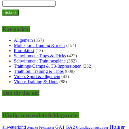
Kategorien:
Allgemein
(857)
Multisport: Training & mehr
(154)
Produkttest
(13)
Schwimmen: Tipps & Tricks
(422)
Schwimmen: Trainingspläne
(362)
Trainings-Camps & T3-Impressionen
(382)
Triathlon: Training & Tipps
(608)
Video: Sport & allgemein
(43)
Video: Training & Tipps
(88)
Sieh dir das an!
Häufig verwendete Schlagworte:
Holger
allwetterkind
GA1
GA2
Grundlagenausdauer
Freiwasser
Atmung