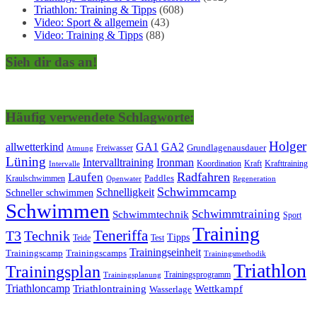
Triathlon: Training & Tipps
(608)
Video: Sport & allgemein
(43)
Video: Training & Tipps
(88)
Sieh dir das an!
Häufig verwendete Schlagworte:
Holger
allwetterkind
GA1
GA2
Grundlagenausdauer
Freiwasser
Atmung
Lüning
Ironman
Intervalltraining
Kraft
Krafttraining
Koordination
Intervalle
Laufen
Radfahren
Kraulschwimmen
Paddles
Openwater
Regeneration
Schwimmcamp
Schnelligkeit
Schneller schwimmen
Schwimmen
Schwimmtraining
Schwimmtechnik
Sport
Training
Teneriffa
T3
Technik
Tipps
Teide
Test
Trainingseinheit
Trainingscamp
Trainingscamps
Trainingsmethodik
Triathlon
Trainingsplan
Trainingsprogramm
Trainingsplanung
Triathloncamp
Triathlontraining
Wettkampf
Wasserlage