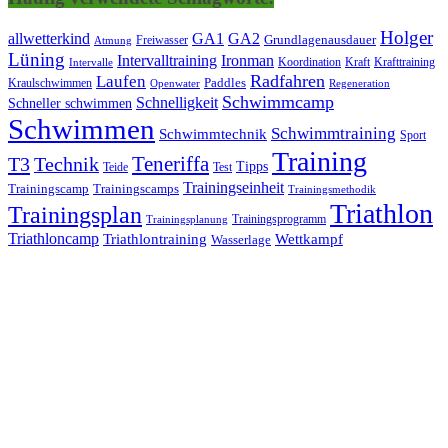
Holger
allwetterkind
GA1
GA2
Grundlagenausdauer
Freiwasser
Atmung
Lüning
Ironman
Intervalltraining
Kraft
Krafttraining
Koordination
Intervalle
Laufen
Radfahren
Kraulschwimmen
Paddles
Openwater
Regeneration
Schwimmcamp
Schnelligkeit
Schneller schwimmen
Schwimmen
Schwimmtraining
Schwimmtechnik
Sport
Training
Teneriffa
T3
Technik
Tipps
Teide
Test
Trainingseinheit
Trainingscamp
Trainingscamps
Trainingsmethodik
Triathlon
Trainingsplan
Trainingsprogramm
Trainingsplanung
Triathloncamp
Triathlontraining
Wettkampf
Wasserlage