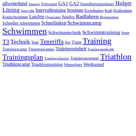
Holger
allwetterkind
GA1
GA2
Grundlagenausdauer
Freiwasser
Atmung
Lüning
Ironman
Intervalltraining
Kraft
Krafttraining
Koordination
Intervalle
Laufen
Radfahren
Kraulschwimmen
Paddles
Openwater
Regeneration
Schwimmcamp
Schnelligkeit
Schneller schwimmen
Schwimmen
Schwimmtraining
Schwimmtechnik
Sport
Training
Teneriffa
T3
Technik
Tipps
Teide
Test
Trainingseinheit
Trainingscamp
Trainingscamps
Trainingsmethodik
Triathlon
Trainingsplan
Trainingsprogramm
Trainingsplanung
Triathloncamp
Triathlontraining
Wettkampf
Wasserlage