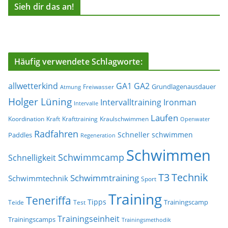
Sieh dir das an!
Häufig verwendete Schlagworte:
allwetterkind
GA1
GA2
Grundlagenausdauer
Freiwasser
Atmung
Holger Lüning
Ironman
Intervalltraining
Intervalle
Laufen
Koordination
Kraft
Krafttraining
Kraulschwimmen
Openwater
Radfahren
Schneller schwimmen
Paddles
Regeneration
Schwimmen
Schwimmcamp
Schnelligkeit
T3
Technik
Schwimmtraining
Schwimmtechnik
Sport
Training
Teneriffa
Tipps
Trainingscamp
Teide
Test
Trainingseinheit
Trainingscamps
Trainingsmethodik