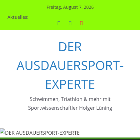
Zum
Freitag, August 7, 2026
Inhalt
Aktuelles:
springen
DER
AUSDAUERSPORT-
EXPERTE
Schwimmen, Triathlon & mehr mit
Sportwissenschaftler Holger Lüning