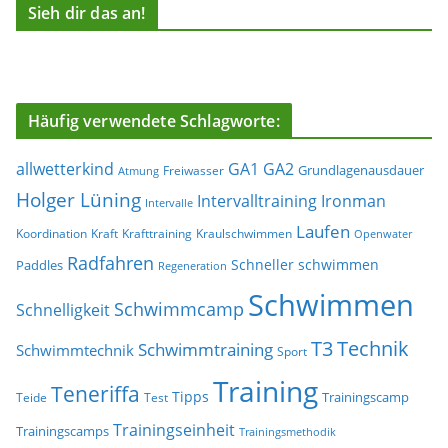
Sieh dir das an!
Häufig verwendete Schlagworte:
allwetterkind
GA1
GA2
Grundlagenausdauer
Freiwasser
Atmung
Holger Lüning
Ironman
Intervalltraining
Intervalle
Laufen
Koordination
Kraft
Krafttraining
Kraulschwimmen
Openwater
Radfahren
Schneller schwimmen
Paddles
Regeneration
Schwimmen
Schwimmcamp
Schnelligkeit
T3
Technik
Schwimmtraining
Schwimmtechnik
Sport
Training
Teneriffa
Tipps
Trainingscamp
Teide
Test
Trainingseinheit
Trainingscamps
Trainingsmethodik