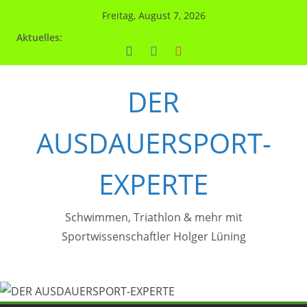
Zum
Freitag, August 7, 2026
Inhalt
Aktuelles:
springen
DER
AUSDAUERSPORT-
EXPERTE
Schwimmen, Triathlon & mehr mit
Sportwissenschaftler Holger Lüning