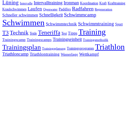
Lüning
Ironman
Intervalltraining
Kraft
Krafttraining
Koordination
Intervalle
Laufen
Radfahren
Kraulschwimmen
Paddles
Openwater
Regeneration
Schwimmcamp
Schnelligkeit
Schneller schwimmen
Schwimmen
Schwimmtraining
Schwimmtechnik
Sport
Training
Teneriffa
T3
Technik
Tipps
Teide
Test
Trainingseinheit
Trainingscamp
Trainingscamps
Trainingsmethodik
Triathlon
Trainingsplan
Trainingsprogramm
Trainingsplanung
Triathloncamp
Triathlontraining
Wettkampf
Wasserlage