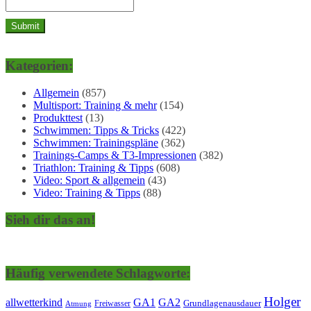
Kategorien:
Allgemein
(857)
Multisport: Training & mehr
(154)
Produkttest
(13)
Schwimmen: Tipps & Tricks
(422)
Schwimmen: Trainingspläne
(362)
Trainings-Camps & T3-Impressionen
(382)
Triathlon: Training & Tipps
(608)
Video: Sport & allgemein
(43)
Video: Training & Tipps
(88)
Sieh dir das an!
Häufig verwendete Schlagworte:
Holger
allwetterkind
GA1
GA2
Grundlagenausdauer
Freiwasser
Atmung