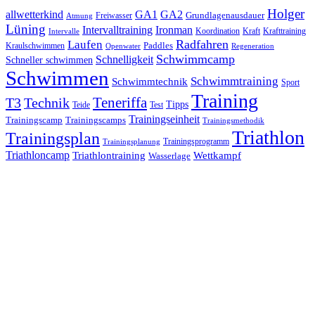
Holger
allwetterkind
GA1
GA2
Grundlagenausdauer
Freiwasser
Atmung
Lüning
Ironman
Intervalltraining
Kraft
Krafttraining
Koordination
Intervalle
Laufen
Radfahren
Kraulschwimmen
Paddles
Openwater
Regeneration
Schwimmcamp
Schnelligkeit
Schneller schwimmen
Schwimmen
Schwimmtraining
Schwimmtechnik
Sport
Training
Teneriffa
T3
Technik
Tipps
Teide
Test
Trainingseinheit
Trainingscamp
Trainingscamps
Trainingsmethodik
Triathlon
Trainingsplan
Trainingsprogramm
Trainingsplanung
Triathloncamp
Triathlontraining
Wettkampf
Wasserlage