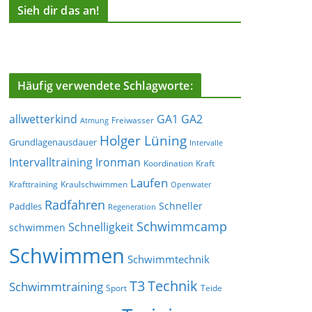
Sieh dir das an!
Häufig verwendete Schlagworte:
allwetterkind
GA1
GA2
Freiwasser
Atmung
Holger Lüning
Grundlagenausdauer
Intervalle
Ironman
Intervalltraining
Koordination
Kraft
Laufen
Krafttraining
Kraulschwimmen
Openwater
Radfahren
Schneller
Paddles
Regeneration
Schwimmcamp
Schnelligkeit
schwimmen
Schwimmen
Schwimmtechnik
T3
Technik
Schwimmtraining
Sport
Teide