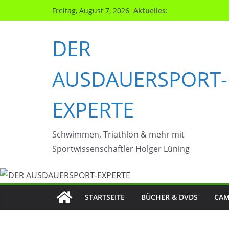
Zum
Aktuelles:
Freitag, August 7, 2026
Inhalt
springen
DER
AUSDAUERSPORT-
EXPERTE
Schwimmen, Triathlon & mehr mit
Sportwissenschaftler Holger Lüning
STARTSEITE
BÜCHER & DVDS
CAM