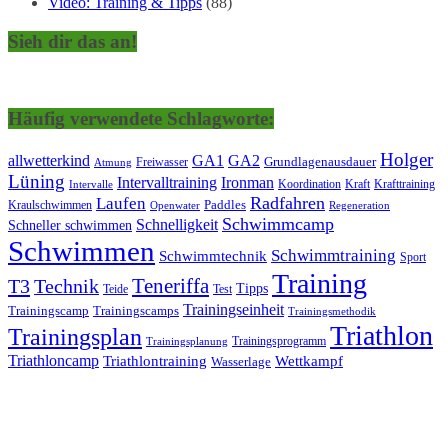
Video: Training & Tipps
(88)
Sieh dir das an!
Häufig verwendete Schlagworte:
Holger
allwetterkind
GA1
GA2
Grundlagenausdauer
Freiwasser
Atmung
Lüning
Ironman
Intervalltraining
Kraft
Krafttraining
Koordination
Intervalle
Laufen
Radfahren
Kraulschwimmen
Paddles
Openwater
Regeneration
Schwimmcamp
Schnelligkeit
Schneller schwimmen
Schwimmen
Schwimmtraining
Schwimmtechnik
Sport
Training
Teneriffa
T3
Technik
Tipps
Teide
Test
Trainingseinheit
Trainingscamp
Trainingscamps
Trainingsmethodik
Triathlon
Trainingsplan
Trainingsprogramm
Trainingsplanung
Triathloncamp
Triathlontraining
Wettkampf
Wasserlage