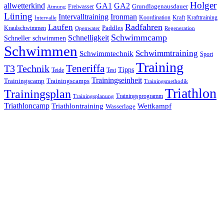
Holger
allwetterkind
GA1
GA2
Grundlagenausdauer
Freiwasser
Atmung
Lüning
Ironman
Intervalltraining
Kraft
Krafttraining
Koordination
Intervalle
Laufen
Radfahren
Kraulschwimmen
Paddles
Openwater
Regeneration
Schwimmcamp
Schnelligkeit
Schneller schwimmen
Schwimmen
Schwimmtraining
Schwimmtechnik
Sport
Training
Teneriffa
T3
Technik
Tipps
Teide
Test
Trainingseinheit
Trainingscamp
Trainingscamps
Trainingsmethodik
Triathlon
Trainingsplan
Trainingsprogramm
Trainingsplanung
Triathloncamp
Triathlontraining
Wettkampf
Wasserlage