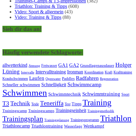
Trainings-Camps & T3-Impressionen
(382)
Triathlon: Training & Tipps
(608)
Video: Sport & allgemein
(43)
Video: Training & Tipps
(88)
Sieh dir das an!
Häufig verwendete Schlagworte:
Holger
allwetterkind
GA1
GA2
Grundlagenausdauer
Freiwasser
Atmung
Lüning
Ironman
Intervalltraining
Kraft
Krafttraining
Koordination
Intervalle
Laufen
Radfahren
Kraulschwimmen
Paddles
Openwater
Regeneration
Schwimmcamp
Schnelligkeit
Schneller schwimmen
Schwimmen
Schwimmtraining
Schwimmtechnik
Sport
Training
Teneriffa
T3
Technik
Tipps
Teide
Test
Trainingseinheit
Trainingscamp
Trainingscamps
Trainingsmethodik
Triathlon
Trainingsplan
Trainingsprogramm
Trainingsplanung
Triathloncamp
Triathlontraining
Wettkampf
Wasserlage