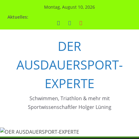
Zum
Montag, August 10, 2026
Inhalt
Aktuelles:
springen
DER
AUSDAUERSPORT-
EXPERTE
Schwimmen, Triathlon & mehr mit
Sportwissenschaftler Holger Lüning