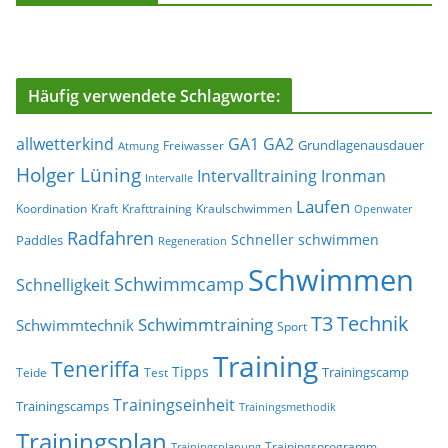
Häufig verwendete Schlagworte:
allwetterkind
GA1
GA2
Grundlagenausdauer
Freiwasser
Atmung
Holger Lüning
Ironman
Intervalltraining
Intervalle
Laufen
Koordination
Kraft
Krafttraining
Kraulschwimmen
Openwater
Radfahren
Schneller schwimmen
Paddles
Regeneration
Schwimmen
Schwimmcamp
Schnelligkeit
T3
Technik
Schwimmtraining
Schwimmtechnik
Sport
Training
Teneriffa
Tipps
Trainingscamp
Teide
Test
Trainingseinheit
Trainingscamps
Trainingsmethodik
Trainingsplan
Trainingsprogramm
Trainingsplanung