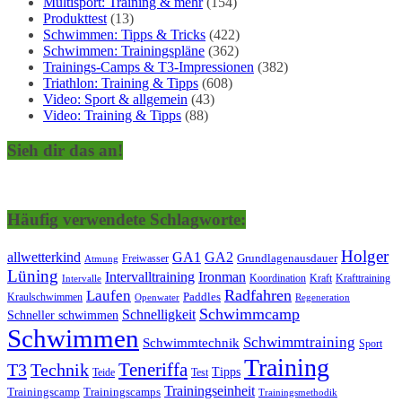
Multisport: Training & mehr
(154)
Produkttest
(13)
Schwimmen: Tipps & Tricks
(422)
Schwimmen: Trainingspläne
(362)
Trainings-Camps & T3-Impressionen
(382)
Triathlon: Training & Tipps
(608)
Video: Sport & allgemein
(43)
Video: Training & Tipps
(88)
Sieh dir das an!
Häufig verwendete Schlagworte:
Holger
allwetterkind
GA1
GA2
Grundlagenausdauer
Freiwasser
Atmung
Lüning
Ironman
Intervalltraining
Kraft
Krafttraining
Koordination
Intervalle
Laufen
Radfahren
Kraulschwimmen
Paddles
Openwater
Regeneration
Schwimmcamp
Schnelligkeit
Schneller schwimmen
Schwimmen
Schwimmtraining
Schwimmtechnik
Sport
Training
Teneriffa
T3
Technik
Tipps
Teide
Test
Trainingseinheit
Trainingscamp
Trainingscamps
Trainingsmethodik