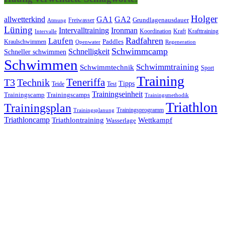
Holger
allwetterkind
GA1
GA2
Grundlagenausdauer
Freiwasser
Atmung
Lüning
Ironman
Intervalltraining
Kraft
Krafttraining
Koordination
Intervalle
Laufen
Radfahren
Kraulschwimmen
Paddles
Openwater
Regeneration
Schwimmcamp
Schnelligkeit
Schneller schwimmen
Schwimmen
Schwimmtraining
Schwimmtechnik
Sport
Training
Teneriffa
T3
Technik
Tipps
Teide
Test
Trainingseinheit
Trainingscamp
Trainingscamps
Trainingsmethodik
Triathlon
Trainingsplan
Trainingsprogramm
Trainingsplanung
Triathloncamp
Triathlontraining
Wettkampf
Wasserlage