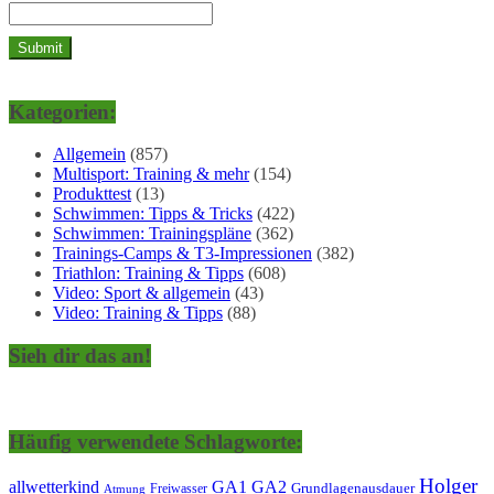
Kategorien:
Allgemein
(857)
Multisport: Training & mehr
(154)
Produkttest
(13)
Schwimmen: Tipps & Tricks
(422)
Schwimmen: Trainingspläne
(362)
Trainings-Camps & T3-Impressionen
(382)
Triathlon: Training & Tipps
(608)
Video: Sport & allgemein
(43)
Video: Training & Tipps
(88)
Sieh dir das an!
Häufig verwendete Schlagworte:
Holger
allwetterkind
GA1
GA2
Grundlagenausdauer
Freiwasser
Atmung