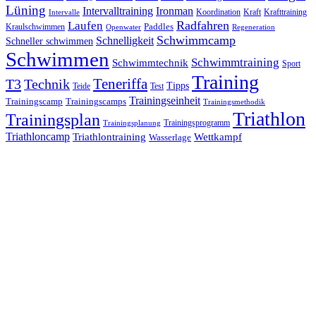
Lüning
Ironman
Intervalltraining
Kraft
Krafttraining
Koordination
Intervalle
Laufen
Radfahren
Kraulschwimmen
Paddles
Openwater
Regeneration
Schwimmcamp
Schnelligkeit
Schneller schwimmen
Schwimmen
Schwimmtraining
Schwimmtechnik
Sport
Training
Teneriffa
T3
Technik
Tipps
Teide
Test
Trainingseinheit
Trainingscamp
Trainingscamps
Trainingsmethodik
Triathlon
Trainingsplan
Trainingsprogramm
Trainingsplanung
Triathloncamp
Triathlontraining
Wettkampf
Wasserlage