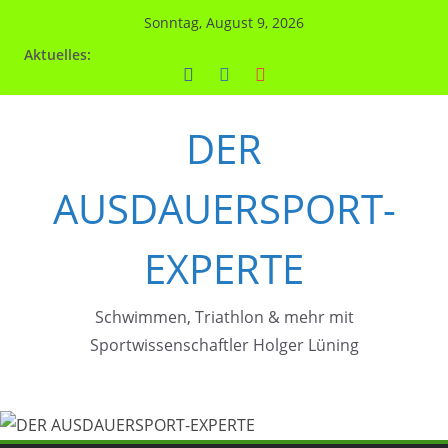
Zum
Sonntag, August 9, 2026
Inhalt
Aktuelles:
springen
DER
AUSDAUERSPORT-
EXPERTE
Schwimmen, Triathlon & mehr mit
Sportwissenschaftler Holger Lüning