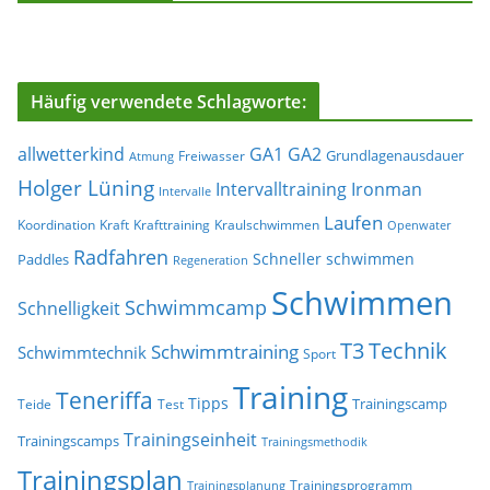
Häufig verwendete Schlagworte:
allwetterkind
GA1
GA2
Grundlagenausdauer
Freiwasser
Atmung
Holger Lüning
Ironman
Intervalltraining
Intervalle
Laufen
Koordination
Kraft
Krafttraining
Kraulschwimmen
Openwater
Radfahren
Schneller schwimmen
Paddles
Regeneration
Schwimmen
Schwimmcamp
Schnelligkeit
T3
Technik
Schwimmtraining
Schwimmtechnik
Sport
Training
Teneriffa
Tipps
Trainingscamp
Teide
Test
Trainingseinheit
Trainingscamps
Trainingsmethodik
Trainingsplan
Trainingsprogramm
Trainingsplanung