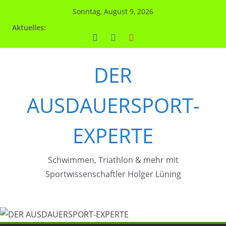
Zum
Sonntag, August 9, 2026
Inhalt
Aktuelles:
springen
DER
AUSDAUERSPORT-
EXPERTE
Schwimmen, Triathlon & mehr mit
Sportwissenschaftler Holger Lüning