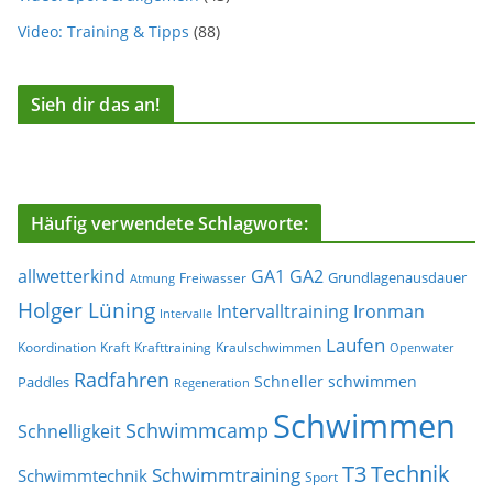
Video: Training & Tipps
(88)
Sieh dir das an!
Häufig verwendete Schlagworte:
allwetterkind
GA1
GA2
Grundlagenausdauer
Freiwasser
Atmung
Holger Lüning
Ironman
Intervalltraining
Intervalle
Laufen
Koordination
Kraft
Krafttraining
Kraulschwimmen
Openwater
Radfahren
Schneller schwimmen
Paddles
Regeneration
Schwimmen
Schwimmcamp
Schnelligkeit
T3
Technik
Schwimmtraining
Schwimmtechnik
Sport